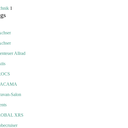
chnik
1
ags
Achser
Achser
enteuer Allrad
tis
ROCS
TACAMA
ravan-Salon
ents
LOBAL XRS
obecruiser