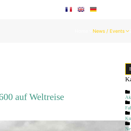
Sprache auswählen
Home
News / Events
Ka
00 auf Weltreise
Akt
Fa
Ku
Ne