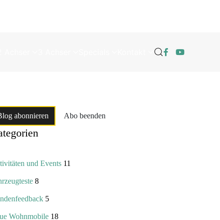
2 Achser
3 Achser
Specials
Kontakt
Blog abonnieren
Abo beenden
tegorien
ivitäten und Events
11
hrzeugteste
8
ndenfeedback
5
ue Wohnmobile
18