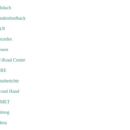
bdach
ndenfeedback
AN
rcedes
ssen
f-Road Centre
URE
seberichte
cond Hand
EMET
imog
deos