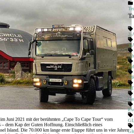
Te
T
2-
3-
Ab
Ark
A
A
Ca
Ev
m Juni 2021 mit der berühmten „Cape To Cape Tour“ vom
G
 – dem Kap der Guten Hoffnung. Einschließlich eines
l Island. Die 70.000 km lange erste Etappe führt uns in vier Jahren
Gl