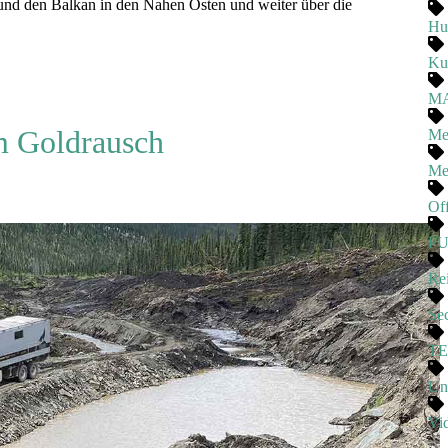
 und den Balkan in den Nahen Osten und weiter über die
Hu
Ku
M
m Goldrausch
Me
Me
Of
P
Rei
Se
T
Un
Vi