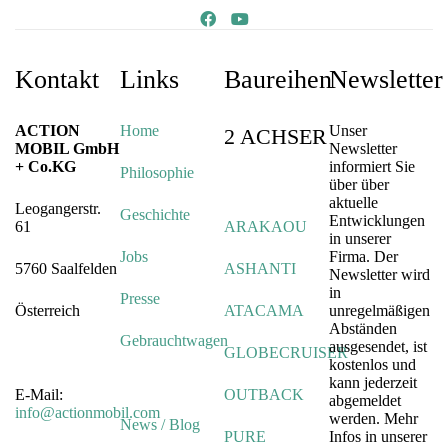
Kontakt
Links
Baureihen
Newsletter
ACTION
Home
Unser
2 ACHSER
MOBIL GmbH
Newsletter
+ Co.KG
informiert Sie
Philosophie
über über
aktuelle
Leogangerstr.
Geschichte
Entwicklungen
61
ARAKAOU
in unserer
Jobs
Firma. Der
5760 Saalfelden
ASHANTI
Newsletter wird
in
Presse
Österreich
ATACAMA
unregelmäßigen
Abständen
Gebrauchtwagen
ausgesendet, ist
GLOBECRUISER
kostenlos und
kann jederzeit
E-Mail:
OUTBACK
abgemeldet
info@actionmobil.com
werden. Mehr
News / Blog
PURE
Infos in unserer