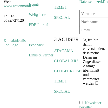
Web:
Datenschutzerklär
Events
www.actionmobil.com
TEMET
Weltgalerie
Tel. +43
SPECIAL
6582/727120
PDF Journal
3 ACHSER
Ja, ich bin
Kontaktdetails
damit
und Lage
Feedback
einverstanden,
ATACAMA
dass meine
Links & Partner
Daten im
GLOBAL XRS
Zuge dieser
Anfrage
übermittelt
GLOBECRUISER
und
verarbeitet
TEMET
werden
SPECIAL
Newsletter
bestellen