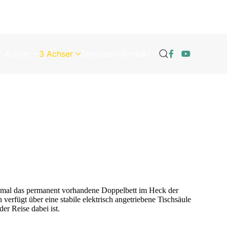
2 Achser
3 Achser
Specials
Kontakt
Einmal das permanent vorhandene Doppelbett im Heck der
erfügt über eine stabile elektrisch angetriebene Tischsäule
er Reise dabei ist.