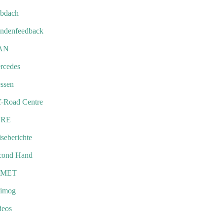
bdach
ndenfeedback
AN
rcedes
ssen
f-Road Centre
URE
seberichte
cond Hand
EMET
imog
deos