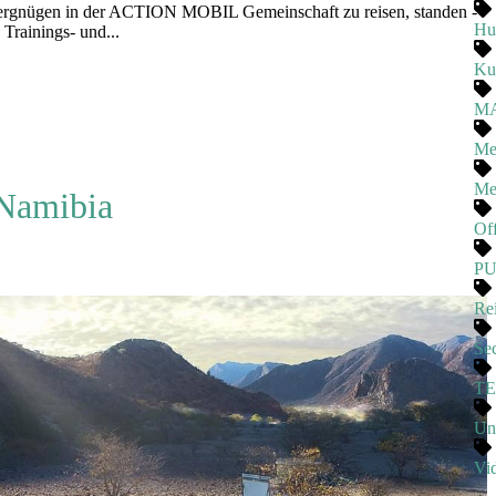
ergnügen in der ACTION MOBIL Gemeinschaft zu reisen, standen -
Hu
rainings- und...
Ku
M
Me
Me
 Namibia
Of
P
Rei
Se
T
Un
Vi