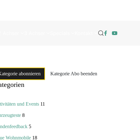
2 Achser
3 Achser
Specials
Kontakt
Kategorie abonnieren
Kategorie Abo beenden
tegorien
ivitäten und Events
11
hrzeugteste
8
ndenfeedback
5
ue Wohnmobile
18