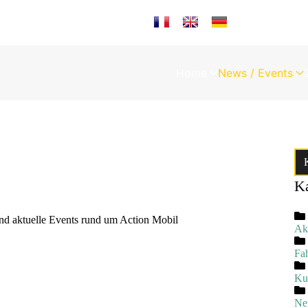
Sprache auswählen
Home
News / Events
Ka
und aktuelle Events rund um Action Mobil
Akt
Fa
Ku
Ne