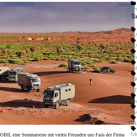
Te
T
2-
3-
Ab
Ark
A
A
Ca
Ev
G
Gl
IL eine Seminarreise mit vielen Freunden uns Fans der Firma