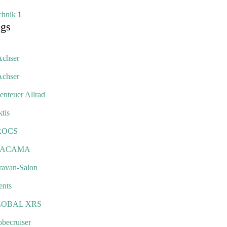
chnik
1
ags
Achser
Achser
enteuer Allrad
tis
ROCS
TACAMA
ravan-Salon
ents
LOBAL XRS
obecruiser