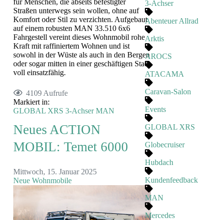
für Menschen, die abseits befestigter
3-Achser
Straßen unterwegs sein wollen, ohne auf
Komfort oder Stil zu verzichten. Aufgebaut
Abenteuer Allrad
auf einem robusten MAN 33.510 6x6
Fahrgestell vereint dieses Wohnmobil rohe
Arktis
Kraft mit raffiniertem Wohnen und ist
sowohl in der Wüste als auch in den Bergen
AROCS
oder sogar mitten in einer geschäftigen Stadt
voll einsatzfähig.
ATACAMA
Caravan-Salon
4109 Aufrufe
Markiert in:
Events
GLOBAL XRS
3-Achser
MAN
Neues ACTION
GLOBAL XRS
MOBIL: Temet 6000
Globecruiser
Hubdach
Mittwoch, 15. Januar 2025
Kundenfeedback
Neue Wohnmobile
MAN
Mercedes