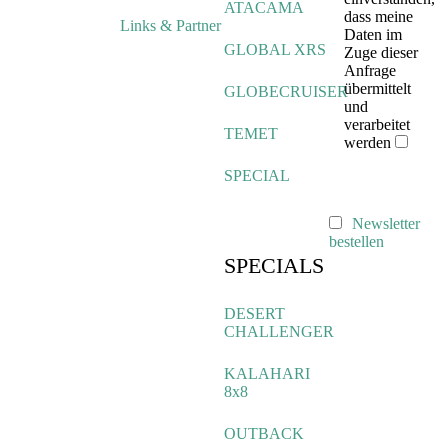
ATACAMA
dass meine
Links & Partner
Daten im
GLOBAL XRS
Zuge dieser
Anfrage
übermittelt
GLOBECRUISER
und
verarbeitet
TEMET
werden
SPECIAL
Newsletter
bestellen
SPECIALS
DESERT
CHALLENGER
KALAHARI
8x8
OUTBACK