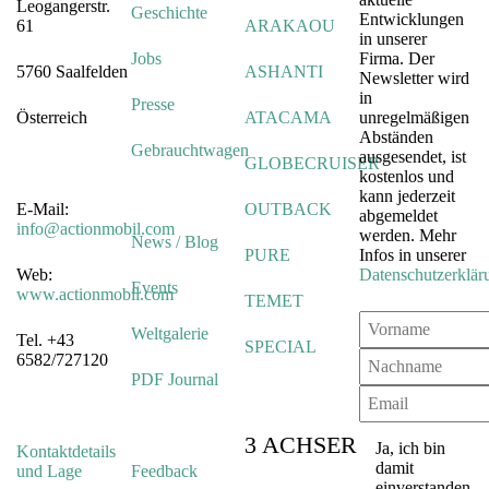
Leogangerstr.
Geschichte
Entwicklungen
61
ARAKAOU
in unserer
Jobs
Firma. Der
5760 Saalfelden
ASHANTI
Newsletter wird
in
Presse
Österreich
ATACAMA
unregelmäßigen
Abständen
Gebrauchtwagen
ausgesendet, ist
GLOBECRUISER
kostenlos und
kann jederzeit
E-Mail:
OUTBACK
abgemeldet
info@actionmobil.com
werden. Mehr
News / Blog
PURE
Infos in unserer
Web:
Datenschutzerklär
Events
www.actionmobil.com
TEMET
Weltgalerie
Tel. +43
SPECIAL
6582/727120
PDF Journal
3 ACHSER
Ja, ich bin
Kontaktdetails
damit
und Lage
Feedback
einverstanden,