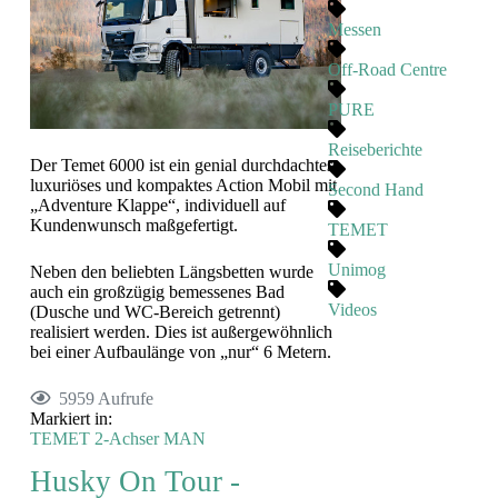
Messen
Off-Road Centre
PURE
Reiseberichte
Der Temet 6000 ist ein genial durchdachtes,
luxuriöses und kompaktes Action Mobil mit
Second Hand
„Adventure Klappe“, individuell auf
Kundenwunsch maßgefertigt.
TEMET
Unimog
Neben den beliebten Längsbetten wurde
auch ein großzügig bemessenes Bad
Videos
(Dusche und WC-Bereich getrennt)
realisiert werden. Dies ist außergewöhnlich
bei einer Aufbaulänge von „nur“ 6 Metern.
5959 Aufrufe
Markiert in:
TEMET
2-Achser
MAN
Husky On Tour -