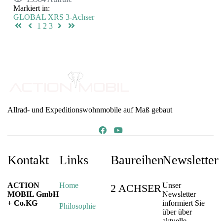
Markiert in:
GLOBAL XRS
3-Achser
First Page
Previous Page
Next Page
Last Page
1
2
3
Allrad- und Expeditionswohnmobile auf Maß gebaut
Kontakt
Links
Baureihen
Newsletter
ACTION
Home
Unser
2 ACHSER
MOBIL GmbH
Newsletter
+ Co.KG
informiert Sie
Philosophie
über über
aktuelle