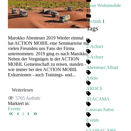
Neue Wohnmobile
18
Technik
1
Tags
Marokko Abenteuer 2019 Wieder einmal
hat ACTION MOBIL eine Seminarreise mit
2-Achser
vielen Freunden uns Fans der Firma
unternommen. 2019 ging es nach Marokko.
3-Achser
Neben der Vergnügen in der ACTION
MOBIL Gemeinschaft zu reisen, standen -
Abenteuer Allrad
wie immer bei den ACTION MOBIL
Exkursionen - auch Trainings- und...
Arktis
AROCS
Weiterlesen
5765 Aufrufe
ATACAMA
Markiert in:
Events
Caravan-Salon
First Page
Previous Page
Next Page
Last Page
1
Events
GLOBAL XRS