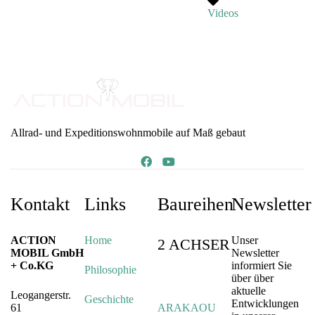
Videos
Allrad- und Expeditionswohnmobile auf Maß gebaut
Kontakt
Links
Baureihen
Newsletter
ACTION
Home
Unser
2 ACHSER
MOBIL GmbH
Newsletter
+ Co.KG
informiert Sie
Philosophie
über über
aktuelle
Leogangerstr.
Geschichte
Entwicklungen
61
ARAKAOU