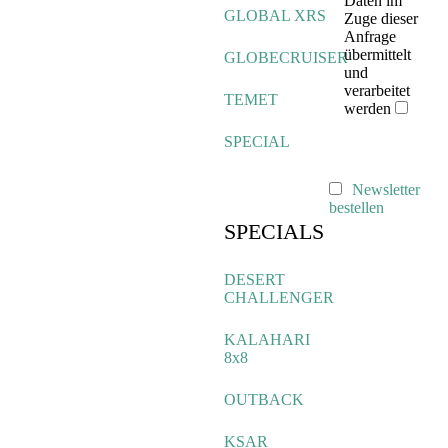
Daten im
GLOBAL XRS
Zuge dieser
Anfrage
übermittelt
GLOBECRUISER
und
verarbeitet
TEMET
werden
SPECIAL
Newsletter
bestellen
SPECIALS
DESERT
CHALLENGER
KALAHARI
8x8
OUTBACK
KSAR