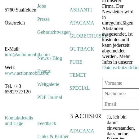
in unserer
Jobs
Firma. Der
5760 Saalfelden
ASHANTI
Newsletter wird
in
Presse
Österreich
ATACAMA
unregelmäßigen
Abständen
Gebrauchtwagen
ausgesendet, ist
GLOBECRUISER
kostenlos und
kann jederzeit
E-Mail:
OUTBACK
abgemeldet
info@actionmobil.com
werden. Mehr
News / Blog
PURE
Infos in unserer
Web:
Datenschutzerklär
Events
www.actionmobil.com
TEMET
Weltgalerie
Tel. +43
SPECIAL
6582/727120
PDF Journal
3 ACHSER
Ja, ich bin
Kontaktdetails
damit
und Lage
Feedback
einverstanden,
ATACAMA
dass meine
Links & Partner