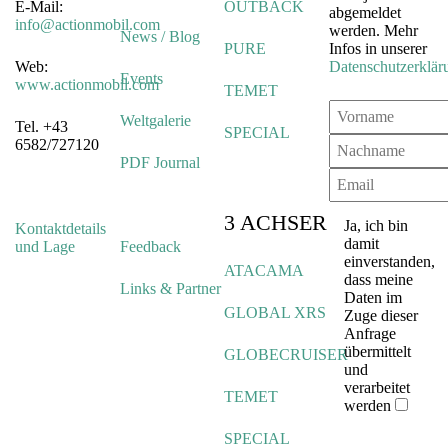
E-Mail:
OUTBACK
abgemeldet
info@actionmobil.com
werden. Mehr
News / Blog
PURE
Infos in unserer
Web:
Datenschutzerklär
Events
www.actionmobil.com
TEMET
Weltgalerie
Tel. +43
SPECIAL
6582/727120
PDF Journal
3 ACHSER
Ja, ich bin
Kontaktdetails
damit
und Lage
Feedback
einverstanden,
ATACAMA
dass meine
Links & Partner
Daten im
GLOBAL XRS
Zuge dieser
Anfrage
übermittelt
GLOBECRUISER
und
verarbeitet
TEMET
werden
SPECIAL