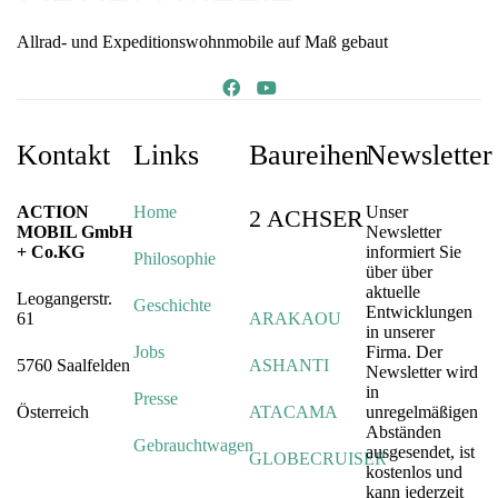
Allrad- und Expeditionswohnmobile auf Maß gebaut
Kontakt
Links
Baureihen
Newsletter
ACTION
Home
Unser
2 ACHSER
MOBIL GmbH
Newsletter
+ Co.KG
informiert Sie
Philosophie
über über
aktuelle
Leogangerstr.
Geschichte
Entwicklungen
61
ARAKAOU
in unserer
Jobs
Firma. Der
5760 Saalfelden
ASHANTI
Newsletter wird
in
Presse
Österreich
ATACAMA
unregelmäßigen
Abständen
Gebrauchtwagen
ausgesendet, ist
GLOBECRUISER
kostenlos und
kann jederzeit