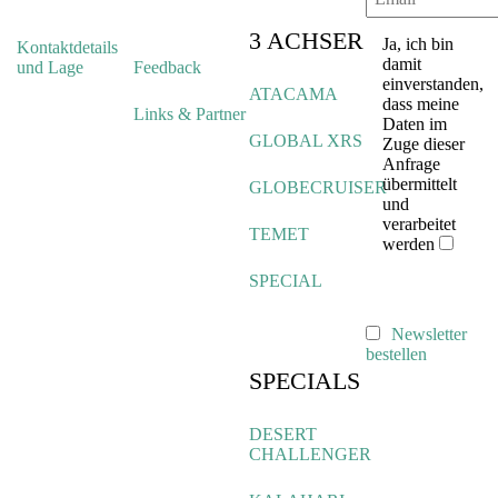
3 ACHSER
Ja, ich bin
Kontaktdetails
damit
und Lage
Feedback
einverstanden,
ATACAMA
dass meine
Links & Partner
Daten im
GLOBAL XRS
Zuge dieser
Anfrage
übermittelt
GLOBECRUISER
und
verarbeitet
TEMET
werden
SPECIAL
Newsletter
bestellen
SPECIALS
DESERT
CHALLENGER