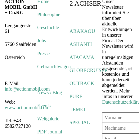
ACTION
Home
Unser
2 ACHSER
MOBIL GmbH
Newsletter
+ Co.KG
informiert Sie
Philosophie
über über
aktuelle
Leogangerstr.
Geschichte
Entwicklungen
61
ARAKAOU
in unserer
Jobs
Firma. Der
5760 Saalfelden
ASHANTI
Newsletter wird
in
Presse
Österreich
ATACAMA
unregelmäßigen
Abständen
Gebrauchtwagen
ausgesendet, ist
GLOBECRUISER
kostenlos und
kann jederzeit
E-Mail:
OUTBACK
abgemeldet
info@actionmobil.com
werden. Mehr
News / Blog
PURE
Infos in unserer
Web:
Datenschutzerklär
Events
www.actionmobil.com
TEMET
Weltgalerie
Tel. +43
SPECIAL
6582/727120
PDF Journal