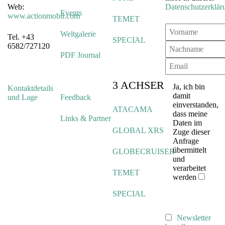
Web:
Datenschutzerklär
Events
www.actionmobil.com
TEMET
Weltgalerie
Tel. +43
SPECIAL
6582/727120
PDF Journal
3 ACHSER
Ja, ich bin
Kontaktdetails
damit
und Lage
Feedback
einverstanden,
ATACAMA
dass meine
Links & Partner
Daten im
GLOBAL XRS
Zuge dieser
Anfrage
übermittelt
GLOBECRUISER
und
verarbeitet
TEMET
werden
SPECIAL
Newsletter