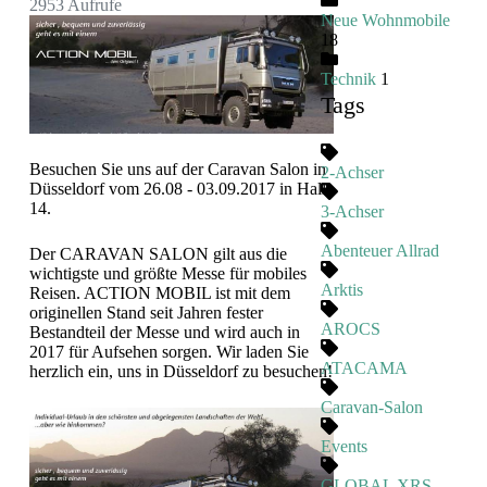
2953 Aufrufe
Neue Wohnmobile
18
Technik
1
Tags
Besuchen Sie uns auf der Caravan Salon in
2-Achser
Düsseldorf vom 26.08 - 03.09.2017 in Halle
14.
3-Achser
Abenteuer Allrad
Der CARAVAN SALON gilt aus die
wichtigste und größte Messe für mobiles
Arktis
Reisen. ACTION MOBIL ist mit dem
originellen Stand seit Jahren fester
AROCS
Bestandteil der Messe und wird auch in
2017 für Aufsehen sorgen. Wir laden Sie
ATACAMA
herzlich ein, uns in Düsseldorf zu besuchen!
Caravan-Salon
Events
GLOBAL XRS