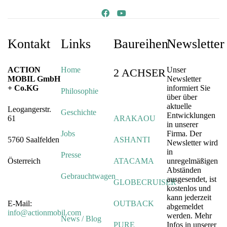
Kontakt
Links
Baureihen
Newsletter
ACTION
Home
Unser
2 ACHSER
MOBIL GmbH
Newsletter
+ Co.KG
informiert Sie
Philosophie
über über
aktuelle
Leogangerstr.
Geschichte
Entwicklungen
61
ARAKAOU
in unserer
Jobs
Firma. Der
5760 Saalfelden
ASHANTI
Newsletter wird
in
Presse
Österreich
ATACAMA
unregelmäßigen
Abständen
Gebrauchtwagen
ausgesendet, ist
GLOBECRUISER
kostenlos und
kann jederzeit
E-Mail:
OUTBACK
abgemeldet
info@actionmobil.com
werden. Mehr
News / Blog
PURE
Infos in unserer