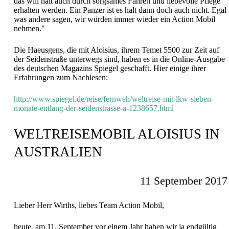
das will halt auch durch sorgsames Fahren und liebevolle Pflege
erhalten werden. Ein Panzer ist es halt dann doch auch nicht. Egal
was andere sagen, wir würden immer wieder ein Action Mobil
nehmen."
Die Haeusgens, die mit Aloisius, ihrem Temet 5500 zur Zeit auf
der Seidenstraße unterwegs sind, haben es in die Online-Ausgabe
des deutschen Magazins Spiegel geschafft. Hier einige ihrer
Erfahrungen zum Nachlesen:
http://www.spiegel.de/reise/fernweh/weltreise-mit-lkw-sieben-
monate-entlang-der-seidenstrasse-a-1238657.html
WELTREISEMOBIL ALOISIUS IN
AUSTRALIEN
11 September 2017
Lieber Herr Wirths, liebes Team Action Mobil,
heute, am 11. September vor einem Jahr haben wir ja endgültig