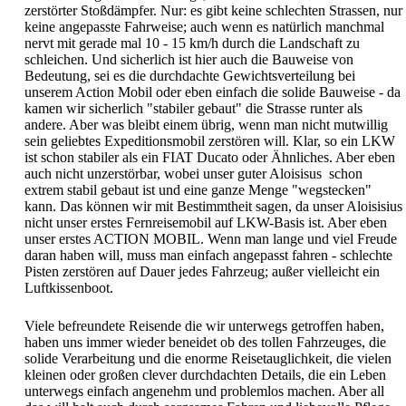
zerstörter Stoßdämpfer. Nur: es gibt keine schlechten Strassen, nur
keine angepasste Fahrweise; auch wenn es natürlich manchmal
nervt mit gerade mal 10 - 15 km/h durch die Landschaft zu
schleichen. Und sicherlich ist hier auch die Bauweise von
Bedeutung, sei es die durchdachte Gewichtsverteilung bei
unserem Action Mobil oder eben einfach die solide Bauweise - da
kamen wir sicherlich "stabiler gebaut" die Strasse runter als
andere. Aber was bleibt einem übrig, wenn man nicht mutwillig
sein geliebtes Expeditionsmobil zerstören will. Klar, so ein LKW
ist schon stabiler als ein FIAT Ducato oder Ähnliches. Aber eben
auch nicht unzerstörbar, wobei unser guter Aloisisus schon
extrem stabil gebaut ist und eine ganze Menge "wegstecken"
kann. Das können wir mit Bestimmtheit sagen, da unser Aloisisius
nicht unser erstes Fernreisemobil auf LKW-Basis ist. Aber eben
unser erstes ACTION MOBIL. Wenn man lange und viel Freude
daran haben will, muss man einfach angepasst fahren - schlechte
Pisten zerstören auf Dauer jedes Fahrzeug; außer vielleicht ein
Luftkissenboot.
Viele befreundete Reisende die wir unterwegs getroffen haben,
haben uns immer wieder beneidet ob des tollen Fahrzeuges, die
solide Verarbeitung und die enorme Reisetauglichkeit, die vielen
kleinen oder großen clever durchdachten Details, die ein Leben
unterwegs einfach angenehm und problemlos machen. Aber all