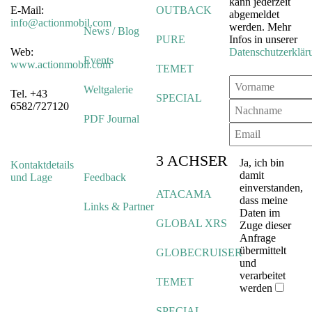
kann jederzeit
E-Mail:
OUTBACK
abgemeldet
info@actionmobil.com
werden. Mehr
News / Blog
PURE
Infos in unserer
Web:
Datenschutzerklär
Events
www.actionmobil.com
TEMET
Weltgalerie
Tel. +43
SPECIAL
6582/727120
PDF Journal
3 ACHSER
Ja, ich bin
Kontaktdetails
damit
und Lage
Feedback
einverstanden,
ATACAMA
dass meine
Links & Partner
Daten im
GLOBAL XRS
Zuge dieser
Anfrage
übermittelt
GLOBECRUISER
und
verarbeitet
TEMET
werden
SPECIAL