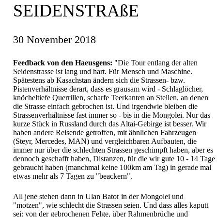
SEIDENSTRAßE
30 November 2018
Feedback von den Haeusgens:
"Die Tour entlang der alten
Seidenstrasse ist lang und hart. Für Mensch und Maschine.
Spätestens ab Kasachstan ändern sich die Strassen- bzw.
Pistenverhältnisse derart, dass es grausam wird - Schlaglöcher,
knöcheltiefe Querrillen, scharfe Teerkanten an Stellen, an denen
die Strasse einfach gebrochen ist. Und irgendwie bleiben die
Strassenverhältnisse fast immer so - bis in die Mongolei. Nur das
kurze Stück in Russland durch das Altai-Gebirge ist besser. Wir
haben andere Reisende getroffen, mit ähnlichen Fahrzeugen
(Steyr, Mercedes, MAN) und vergleichbaren Aufbauten, die
immer nur über die schlechten Strassen geschimpft haben, aber es
dennoch geschafft haben, Distanzen, für die wir gute 10 - 14 Tage
gebraucht haben (manchmal keine 100km am Tag) in gerade mal
etwas mehr als 7 Tagen zu "beackern".
All jene stehen dann in Ulan Bator in der Mongolei und
"motzen", wie schlecht die Strassen seien. Und dass alles kaputt
sei: von der gebrochenen Felge, über Rahmenbrüche und