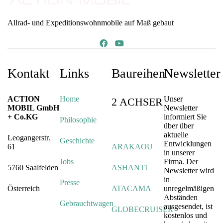
Allrad- und Expeditionswohnmobile auf Maß gebaut
Kontakt
Links
Baureihen
Newsletter
ACTION
Home
Unser
2 ACHSER
MOBIL GmbH
Newsletter
+ Co.KG
informiert Sie
Philosophie
über über
aktuelle
Leogangerstr.
Geschichte
Entwicklungen
61
ARAKAOU
in unserer
Jobs
Firma. Der
5760 Saalfelden
ASHANTI
Newsletter wird
in
Presse
Österreich
ATACAMA
unregelmäßigen
Abständen
Gebrauchtwagen
ausgesendet, ist
GLOBECRUISER
kostenlos und