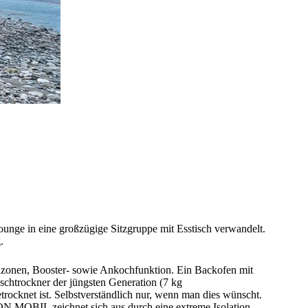
unge in eine großzügige Sitzgruppe mit Esstisch verwandelt.
.
hzonen, Booster- sowie Ankochfunktion. Ein Backofen mit
chtrockner der jüngsten Generation (7 kg
cknet ist. Selbstverständlich nur, wenn man dies wünscht.
N MOBIL zeichnet sich aus durch eine extreme Isolation