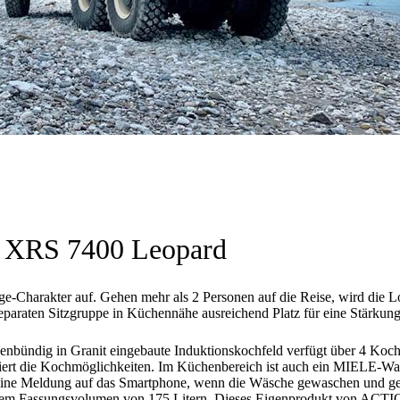
al XRS 7400 Leopard
-Charakter auf. Gehen mehr als 2 Personen auf die Reise, wird die Lo
paraten Sitzgruppe in Küchennähe ausreichend Platz für eine Stärkung
nbündig in Granit eingebaute Induktionskochfeld verfügt über 4 Koc
iert die Kochmöglichkeiten. Im Küchenbereich ist auch ein MIELE-Was
ne Meldung auf das Smartphone, wenn die Wäsche gewaschen und getro
nem Fassungsvolumen von 175 Litern. Dieses Eigenprodukt von ACTIO