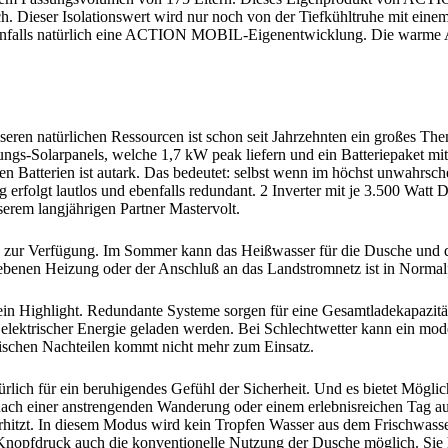
. Dieser Isolationswert wird nur noch von der Tiefkühltruhe mit ein
Ebenfalls natürlich eine ACTION MOBIL-Eigenentwicklung. Die warme A
eren natürlichen Ressourcen ist schon seit Jahrzehnten ein großes 
ungs-Solarpanels, welche 1,7 kW peak liefern und ein Batteriepaket m
ten Batterien ist autark. Das bedeutet: selbst wenn im höchst unwahrschein
folgt lautlos und ebenfalls redundant. 2 Inverter mit je 3.500 Watt D
rem langjährigen Partner Mastervolt.
ß zur Verfügung. Im Sommer kann das Heißwasser für die Dusche und
iebenen Heizung oder der Anschluß an das Landstromnetz ist in Normalfa
 ein Highlight. Redundante Systeme sorgen für eine Gesamtladekapazitä
n elektrischer Energie geladen werden. Bei Schlechtwetter kann ein m
ischen Nachteilen kommt nicht mehr zum Einsatz.
rlich für ein beruhigendes Gefühl der Sicherheit. Und es bietet Mögli
 nach einer anstrengenden Wanderung oder einem erlebnisreichen Tag au
erhitzt. In diesem Modus wird kein Tropfen Wasser aus dem Frischwass
f Knopfdruck auch die konventionelle Nutzung der Dusche möglich. Sie