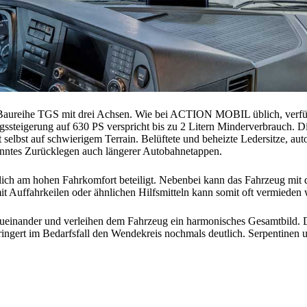
ihe TGS mit drei Achsen. Wie bei ACTION MOBIL üblich, verfügt da
ssteigerung auf 630 PS verspricht bis zu 2 Litern Minderverbrauch. Di
t selbst auf schwierigem Terrain. Belüftete und beheizte Ledersitze, a
anntes Zurücklegen auch längerer Autobahnetappen.
lich am hohen Fahrkomfort beteiligt. Nebenbei kann das Fahrzeug mit 
 Auffahrkeilen oder ähnlichen Hilfsmitteln kann somit oft vermieden
ueinander und verleihen dem Fahrzeug ein harmonisches Gesamtbild. De
ringert im Bedarfsfall den Wendekreis nochmals deutlich. Serpentinen 