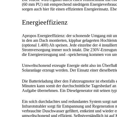
(60 mm PU) mit entsprechend niedrigem Energieverbrauch
sorgen auch hier für einen effizienten Energieeinsatz. 
Energieeffizienz
Apropos Energieeffizienz: der schonende Umgang mit uns
in den am Dach montierten, kippbar gelagerten Hochleist
(optional 1.400) Ah speisen. Jede einzelne der 4 installier
Stromversorgung immer noch intakt. Die 230V-Erzeugung er
die Energieerzeugung und –speicherung kommen von unse
Umweltschonend erzeugte Energie steht also im Überflu
Solaranlage erzeugt werden. Der Einsatz einer dieselbetr
Die Batterieladung über den Fahrzeugmotor ist ebenfalls
Minuten kann somit der durchschnittliche Tagesbedarf a
Aufgabe übernehmen. Ein Dieselgenerator mit seinen typ
Ein solch durchdachtes und redundantes System sorgt natü
Infrarotstrahler sorgt für Entspannung und Regeneration
verbrauchte Duschwasser gefiltert, entkeimt und wieder 
umweltschonend und effizient. Selbstverständlich ist au