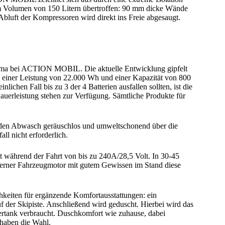
em Volumen von 150 Litern übertroffen: 90 mm dicke Wände
bluft der Kompressoren wird direkt ins Freie abgesaugt.
Thema bei ACTION MOBIL. Die aktuelle Entwicklung gipfelt
it einer Leistung von 22.000 Wh und einer Kapazität von 800
lichen Fall bis zu 3 der 4 Batterien ausfallen sollten, ist die
auerleistung stehen zur Verfügung. Sämtliche Produkte für
 den Abwasch geräuschlos und umweltschonend über die
ll nicht erforderlich.
t während der Fahrt von bis zu 240A/28,5 Volt. In 30-45
oderner Fahrzeugmotor mit gutem Gewissen im Stand diese
chkeiten für ergänzende Komfortausstattungen: ein
f der Skipiste. Anschließend wird geduscht. Hierbei wird das
ertank verbraucht. Duschkomfort wie zuhause, dabei
 haben die Wahl.