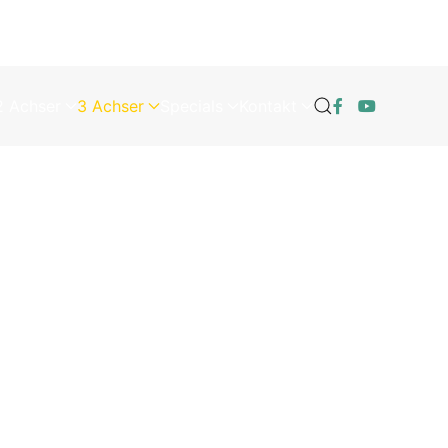
2 Achser
3 Achser
Specials
Kontakt