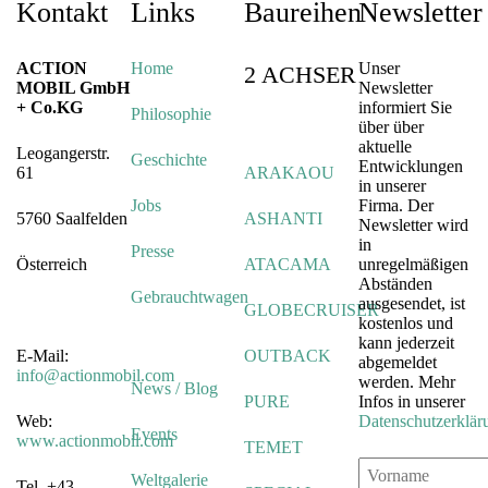
Kontakt
Links
Baureihen
Newsletter
ACTION
Home
Unser
2 ACHSER
MOBIL GmbH
Newsletter
+ Co.KG
informiert Sie
Philosophie
über über
aktuelle
Leogangerstr.
Geschichte
Entwicklungen
61
ARAKAOU
in unserer
Jobs
Firma. Der
5760 Saalfelden
ASHANTI
Newsletter wird
in
Presse
Österreich
ATACAMA
unregelmäßigen
Abständen
Gebrauchtwagen
ausgesendet, ist
GLOBECRUISER
kostenlos und
kann jederzeit
E-Mail:
OUTBACK
abgemeldet
info@actionmobil.com
werden. Mehr
News / Blog
PURE
Infos in unserer
Web:
Datenschutzerklär
Events
www.actionmobil.com
TEMET
Weltgalerie
Tel. +43