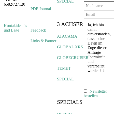
SPECIAL
6582/727120
PDF Journal
3 ACHSER
Ja, ich bin
Kontaktdetails
damit
und Lage
Feedback
einverstanden,
ATACAMA
dass meine
Links & Partner
Daten im
GLOBAL XRS
Zuge dieser
Anfrage
übermittelt
GLOBECRUISER
und
verarbeitet
TEMET
werden
SPECIAL
Newsletter
bestellen
SPECIALS