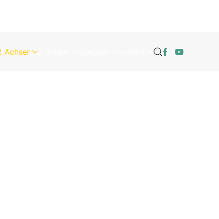
2 Achser
3 Achser
Specials
Kontakt