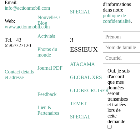
Email:
d'informations
info@actionmobil.com
dans notre
SPECIAL
politique de
Nouvelles /
Web:
confidentialité
.
Blog
www.actionmobil.com
Activités
3
Tel. +43
6582/727120
ESSIEUX
Photos du
monde
ATACAMA
Journal PDF
Oui, je suis
Contact détails
d'accord
et adresse
GLOBAL XRS
que mes
données
GLOBECRUISER
seront
Feedback
transmises
TEMET
et traitées
Lien &
lors de
Partenaires
cette
SPECIAL
demande