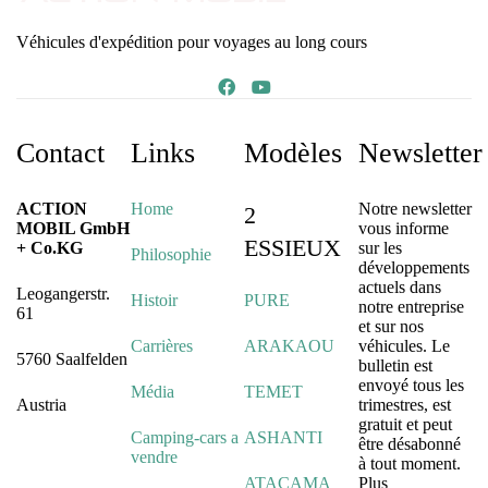
Véhicules d'expédition pour voyages au long cours
Contact
Links
Modèles
Newsletter
ACTION
Home
Notre newsletter
2
MOBIL GmbH
vous informe
ESSIEUX
+ Co.KG
sur les
Philosophie
développements
actuels dans
Leogangerstr.
Histoir
PURE
notre entreprise
61
et sur nos
Carrières
ARAKAOU
véhicules. Le
5760 Saalfelden
bulletin est
envoyé tous les
Média
TEMET
Austria
trimestres, est
gratuit et peut
Camping-cars a
ASHANTI
être désabonné
vendre
à tout moment.
ATACAMA
Plus