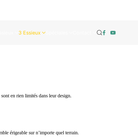
ssieux
3 Essieux
Spéciales
Contact
nt en rien limités dans leur design.
le érigeable sur n’importe quel terrain.