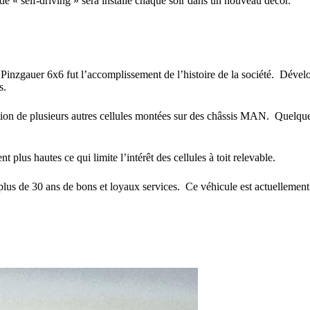
 self-driving » sera installé chaque soir dans un nouveau décor.
nzgauer 6x6 fut l’accomplissement de l’histoire de la société. Dével
s.
tion de plusieurs autres cellules montées sur des châssis MAN. Quelques 
plus hautes ce qui limite l’intérêt des cellules à toit relevable.
us de 30 ans de bons et loyaux services. Ce véhicule est actuellement