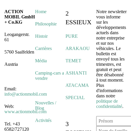
ACTION
Home
Notre newsletter
2
MOBIL GmbH
vous informe
ESSIEUX
+ Co.KG
sur les
Philosophie
développements
actuels dans
Leogangerstr.
Histoir
PURE
notre entreprise
61
et sur nos
Carrières
ARAKAOU
véhicules. Le
5760 Saalfelden
bulletin est
envoyé tous les
Média
TEMET
Austria
trimestres, est
gratuit et peut
Camping-cars a
ASHANTI
être désabonné
vendre
à tout moment.
ATACAMA
Plus
Email:
d'informations
info@actionmobil.com
dans notre
SPECIAL
politique de
Nouvelles /
Web:
confidentialité
.
Blog
www.actionmobil.com
Activités
3
Tel. +43
6582/727120