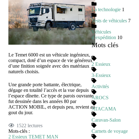
La technologie
1
Tests de véhicules
7
Véhicules
d’expédition
10
Mots clés
Le Temet 6000 est un véhicule ingénieux,
compact, doté d’un espace de vie généreux
2 Essieux
d’une finition soignée avec des matériaux
naturels choisis.
3-Essieux
Une grande porte battante, électrique,
Activités
dégage en totalité l’accès et la vue depuis
l’espace dînette. Ce type de parois ouvrante
AROCS
fut dessinée dans les années 80 par
ACTION MOBIL, et depuis peu, revient au
ATACAMA
gout du jour.
Caravan-Salon
1522 lectures
Mots-clés :
Carnets de voyage
2 Essieux
TEMET
MAN