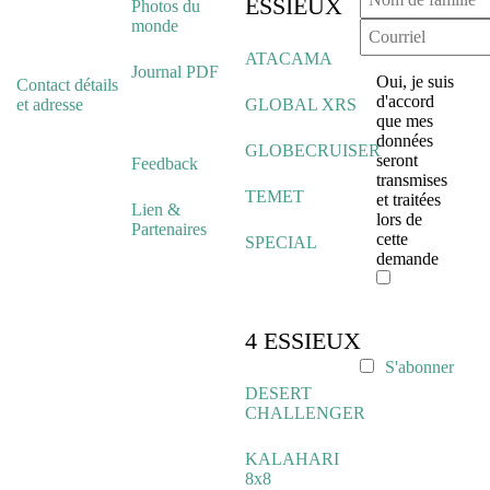
ESSIEUX
Photos du
monde
ATACAMA
Journal PDF
Oui, je suis
Contact détails
d'accord
et adresse
GLOBAL XRS
que mes
données
GLOBECRUISER
seront
Feedback
transmises
TEMET
et traitées
Lien &
lors de
Partenaires
cette
SPECIAL
demande
4 ESSIEUX
S'abonner
DESERT
CHALLENGER
KALAHARI
8x8