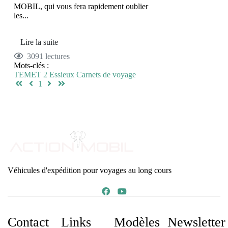
MOBIL, qui vous fera rapidement oublier
les...
Lire la suite
3091 lectures
Mots-clés :
TEMET
2 Essieux
Carnets de voyage
First Page
Previous Page
Next Page
Last Page
1
Véhicules d'expédition pour voyages au long cours
Contact
Links
Modèles
Newsletter