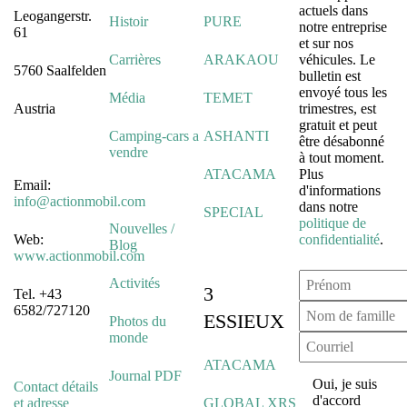
actuels dans
Leogangerstr.
Histoir
PURE
notre entreprise
61
et sur nos
Carrières
ARAKAOU
véhicules. Le
5760 Saalfelden
bulletin est
envoyé tous les
Média
TEMET
Austria
trimestres, est
gratuit et peut
Camping-cars a
ASHANTI
être désabonné
vendre
à tout moment.
ATACAMA
Plus
Email:
d'informations
info@actionmobil.com
dans notre
SPECIAL
politique de
Nouvelles /
Web:
confidentialité
.
Blog
www.actionmobil.com
Activités
3
Tel. +43
6582/727120
ESSIEUX
Photos du
monde
ATACAMA
Journal PDF
Oui, je suis
Contact détails
d'accord
et adresse
GLOBAL XRS