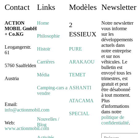
Contact
Links
Modèles
Newsletter
ACTION
Home
Notre newsletter
2
MOBIL GmbH
vous informe
ESSIEUX
+ Co.KG
sur les
Philosophie
développements
actuels dans
Leogangerstr.
Histoir
PURE
notre entreprise
61
et sur nos
Carrières
ARAKAOU
véhicules. Le
5760 Saalfelden
bulletin est
envoyé tous les
Média
TEMET
Austria
trimestres, est
gratuit et peut
Camping-cars a
ASHANTI
être désabonné
vendre
à tout moment.
ATACAMA
Plus
Email:
d'informations
info@actionmobil.com
dans notre
SPECIAL
politique de
Nouvelles /
Web:
confidentialité
.
Blog
www.actionmobil.com
Activités