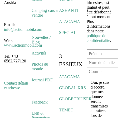
Austria
trimestres, est
gratuit et peut
Camping-cars a
ASHANTI
être désabonné
vendre
à tout moment.
ATACAMA
Plus
Email:
d'informations
info@actionmobil.com
dans notre
SPECIAL
politique de
Nouvelles /
Web:
confidentialité
.
Blog
www.actionmobil.com
Activités
3
Tel. +43
6582/727120
ESSIEUX
Photos du
monde
ATACAMA
Journal PDF
Oui, je suis
Contact détails
d'accord
et adresse
GLOBAL XRS
que mes
données
GLOBECRUISER
seront
Feedback
transmises
TEMET
et traitées
Lien &
lors de
Partenaires